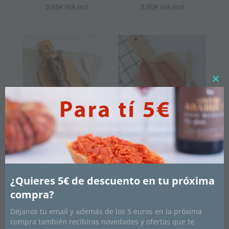
3,95
€
IVA Incl
3,50
€
IVA Incl
Clos
this
mod
«Botifarra» de carne
Longaniza de
sobrasada
5,95
€
IVA Incl
3,95
€
IVA Incl
¿Quieres 5€ de descuento en tu próxima
compra?
Déjanos tu email y además de los 5 euros en la próxima
compra también recibiras novedades y ofertas que te