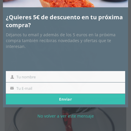
¿Quieres 5€ de descuento en tu próxima
compra?
Déjanos tu email y además de los 5 euros en la próxima
CARNE
compra también recibiras novedades y ofertas que te
interesan.
Tu nombre
Nombre
Tu E-mail
Email
Enviar
No volver a ver este mensaje