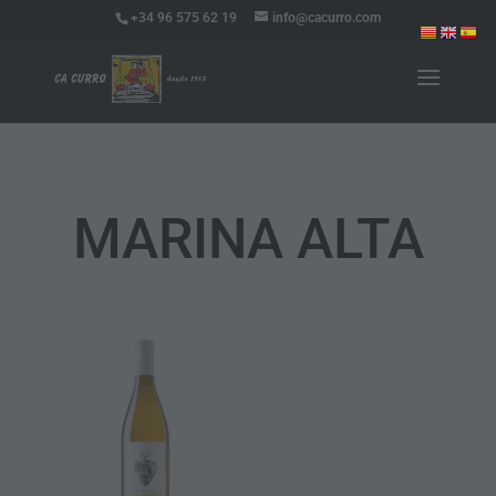
+34 96 575 62 19
info@cacurro.com
MARINA ALTA