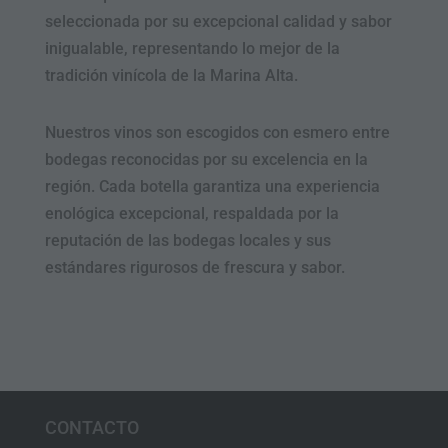
seleccionada por su excepcional calidad y sabor
¿Quieres 5€ de descuento en tu próxima
inigualable, representando lo mejor de la
compra?
tradición vinícola de la Marina Alta.
Déjanos tu email y además de los 5 euros en la próxima
compra también recibiras novedades y ofertas que te
Nuestros vinos son escogidos con esmero entre
interesan.
bodegas reconocidas por su excelencia en la
región. Cada botella garantiza una experiencia
enológica excepcional, respaldada por la
reputación de las bodegas locales y sus
Tu nombre
Nombre
estándares rigurosos de frescura y sabor.
Tu E-mail
Email
Enviar
No volver a ver este mensaje
CONTACTO