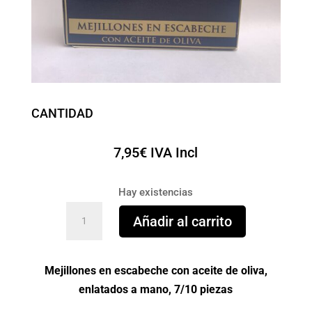
CANTIDAD
7,95
€
IVA Incl
Hay existencias
Mejillones
Añadir al carrito
en
escabeche
MARISCADORA
Mejillones en escabeche con aceite de oliva,
grandes
enlatados a mano, 7/10 piezas
cantidad