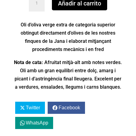
Añadir al carrito
D’OLIVA
VERGE
EXTRA
Oli d’oliva verge extra de categoria superior
CUQUELLO
obtingut directament d’olives de les nostres
FARGA
finques de la Jana i elaborat mitjançant
100%
procediments mecànics i en fred
cantidad
Nota de cata:
Afruitat mitjà-alt amb notes verdes.
Oli amb un gran equilibri entre dolç, amarg i
picant i d’astringència final lleugera. Excelent per
a verdures, ensalades, llegums i carns blanques.
Twitter
Facebook
WhatsApp