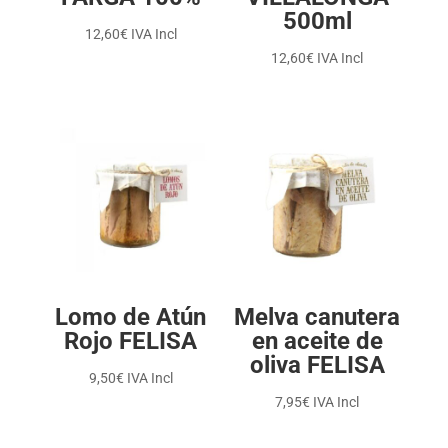
500ml
12,60
€
IVA Incl
12,60
€
IVA Incl
Lomo de Atún
Melva canutera
Rojo FELISA
en aceite de
oliva FELISA
9,50
€
IVA Incl
7,95
€
IVA Incl