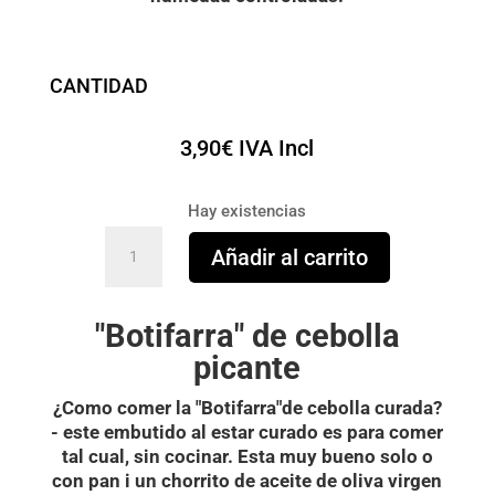
CANTIDAD
3,90
€
IVA Incl
Hay existencias
"Botifarra"
Añadir al carrito
picante
curada
"Botifarra" de cebolla
(Morcilla
picante)
picante
cantidad
¿Como comer la "Botifarra"de cebolla curada?
- este embutido al estar curado es para comer
tal cual, sin cocinar. Esta muy bueno solo o
con pan i un chorrito de aceite de oliva virgen