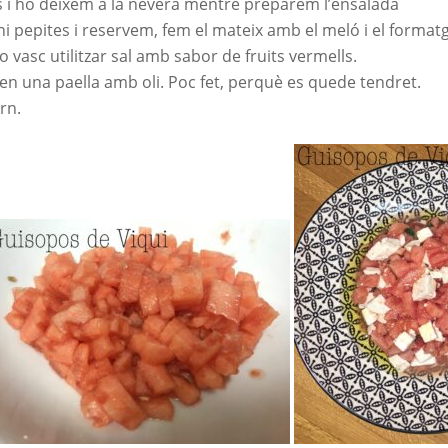
ns i ho deixem a la nevera mentre preparem l’ensalada
i pepites i reservem, fem el mateix amb el meló i el format
 vasc utilitzar sal amb sabor de fruits vermells.
en una paella amb oli. Poc fet, perquè es quede tendret.
rn.