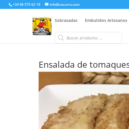
+34 96 575 62 19
info@cacurro.com
Sobrasadas
Embutidos Artesanos
Búsqueda
de
productos
Ensalada de tomaques 