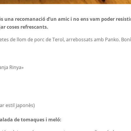
s una recomanació d’un amic i no ens vam poder resistir
jar coses refrescants.
letes
de llom de porc de Terol, arrebossats amb
Panko
. Boní
anja Rinya»
ar estil japonès)
nsalada de tomaques i meló: