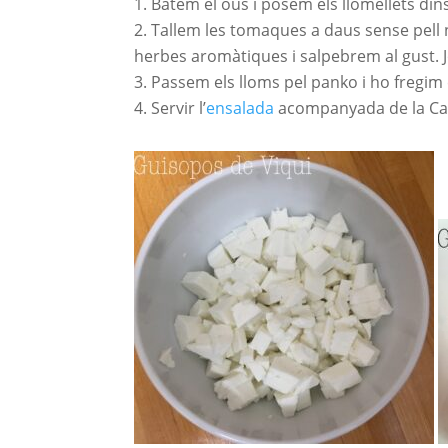
Batem el ous i posem els llomellets di
Tallem les tomaques a daus sense pell n
herbes aromàtiques i salpebrem al gust. Jo
Passem els lloms pel panko i ho fregim 
Servir l’
ensalada
acompanyada de la Ca